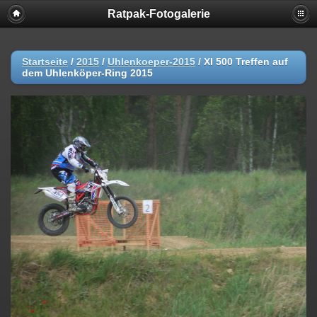
Ratpak-Fotogalerie
Startseite
/
2015
/
Uhlenkoeper-2015
/
Xl 500 Treffen auf
dem Uhlenköper-Ring 2015