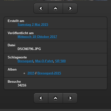
Erstellt am
Samstag 2 Mai 2015
Veröffentlicht am
Mittwoch 18 Oktober 2017
Datei
DSCN0796.JPG
Schlagworte
Bresegard
,
Mai-O-Fahrt
,
SR 500
Alben
2015
/
Bresegard-2015
Besuche
34216