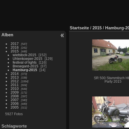
Startseite
/
2015
/
Hamburg-2
Alben
2017
547
2016
241
2015
448
wietstock-2015
152
Uhlenkoeper-2015
129
festival of lights
116
Bresegard-2015
37
Hamburg-2015
14
2014
373
2013
338
SR 500 Stammtisch H
2012
1064
Party 2015
2011
604
2010
644
2009
171
2008
397
2007
340
2006
449
2005
311
5927 Fotos
Schlagworte